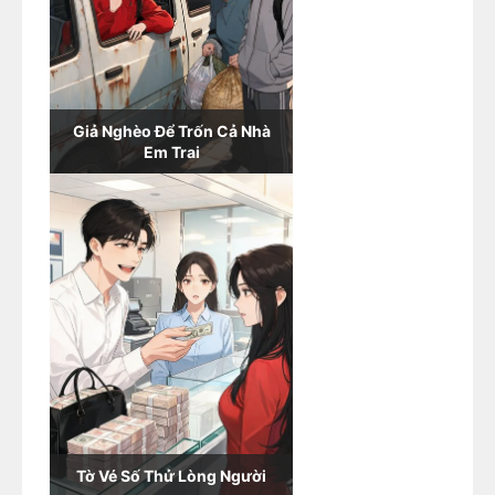
Giả Nghèo Để Trốn Cả Nhà
Em Trai
Tờ Vé Số Thử Lòng Người