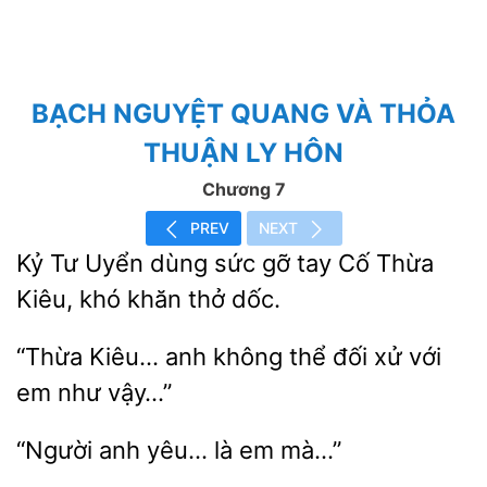
BẠCH NGUYỆT QUANG VÀ THỎA
THUẬN LY HÔN
Chương 7
PREV
NEXT
Kỷ
Uyển dùng
gỡ tay Cố Thừa
Kiêu, khó khăn
dốc.
“Thừa Kiêu… anh
đối xử với
em như
“Người
yêu…
mà…”