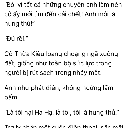
“Bởi vì
cả những chuyện anh làm nên
cô ấy
đến cái chết! Anh mới là
hung thủ!”
Cố Thừa Kiêu loạng
ngã xuống
đất, giống như toàn bộ sức
trong
người bị rút sạch trong
mắt.
Anh như
ngừng lẩm
bẩm.
“Là
hại
Hạ, là
tôi là hung thủ.”
lý nhận một cuộc điện thoại,
mặt