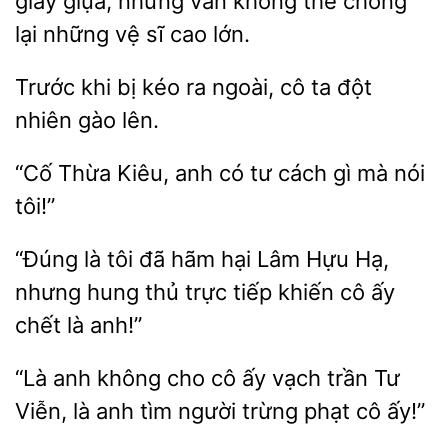
giãy
nhưng vẫn không thể chống
lại những vệ sĩ cao
bị kéo ra ngoài, cô ta
nhiên gào lên.
“Cố Thừa
có tư cách
mà nói
tôi!”
“Đúng là tôi
hại Lâm Hựu Hạ,
nhưng hung thủ trực tiếp
cô ấy
chết là anh!”
không cho cô ấy vạch
Tư
Viễn, là anh tìm người trừng phạt cô ấy!”