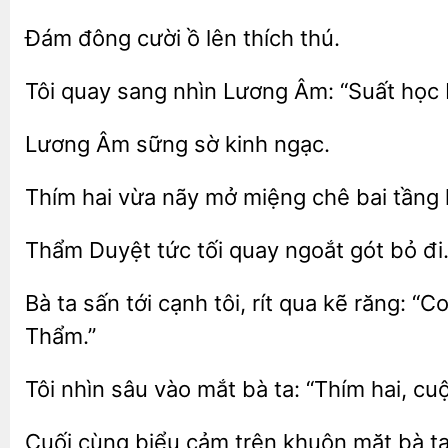
đông cười ồ
thích
Tôi quay sang nhìn Lương Âm: “Suất học
Âm sững
kinh
Thím
vừa nãy mở miệng chê bai tầng l
Thẩm Duyệt tức tối quay ngoắt
bỏ
Bà ta sấn tới cạnh tôi, rít qua kẽ răng: 
Thẩm.”
Tôi nhìn sâu
mắt bà
“Thím
cuộ
Cuối cùng biểu
trên
bà ta