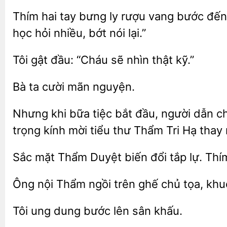
Thím hai tay bưng ly rượu vang bước đến
học hỏi nhiều, bớt nói lại.”
Tôi
“Cháu sẽ
thật kỹ.”
mãn nguyện.
Nhưng khi bữa tiệc bắt đầu, người dẫn 
trọng kính mời tiểu thư Thẩm Tri Hạ tha
Sắc mặt
Duyệt
đổi tắp lự. Th
Ông nội Thẩm ngồi trên ghế
tọa, kh
Tôi
lên sân khấu.