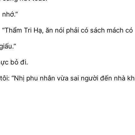
n
“Thẩm Tri Hạ, ăn nói phải
sách mách có 
iấu.”
ực bỏ
tôi: “Nhị
nhân
sai người đến nhà kho