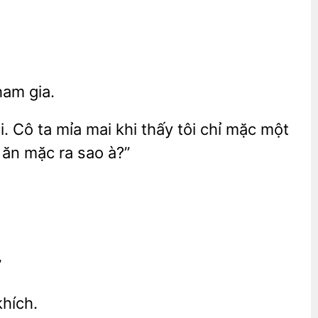
am gia.
. Cô ta mỉa mai khi thấy
chỉ mặc một
ăn mặc ra
à?”
”
hích.