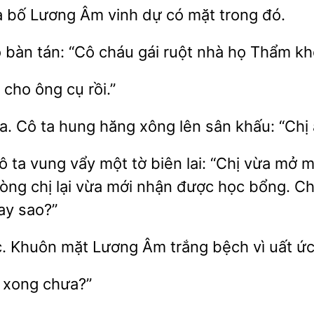
a
Lương Âm vinh dự có
trong đó.
o
tán: “Cô cháu gái
nhà họ Thẩm khô
ông cụ rồi.”
. Cô ta hung hăng xông lên sân khấu: “Chị
 ta vung vẩy một tờ biên lai: “Chị vừa mở
ng chị lại vừa mới nhận được học bổng. Chẳ
ay sao?”
. Khuôn mặt Lương Âm trắng bệch
ức
i xong chưa?”