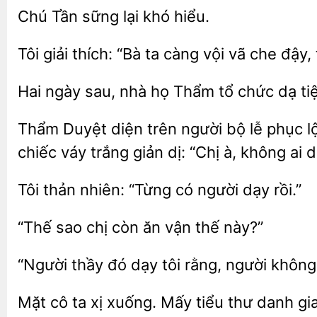
Chú
sững lại
Tôi giải thích: “Bà ta càng vội vã che
Hai ngày sau,
họ Thẩm tổ
dạ ti
Thẩm Duyệt diện trên người bộ lễ phục lộ
chiếc váy trắng giản dị: “Chị à, không ai 
thản
“Từng có người dạy
“Thế sao chị còn
thế
“Người thầy
dạy tôi
người không 
Mặt cô ta xị
Mấy
thư danh gi