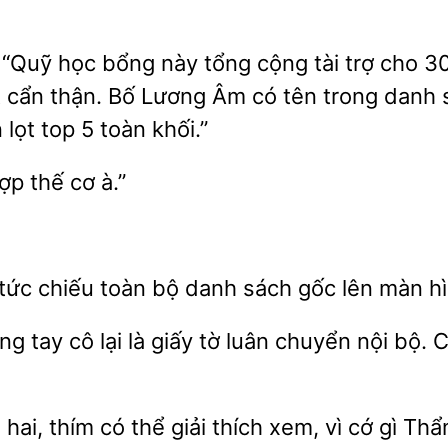
 “Quỹ học bổng này tổng cộng tài trợ
30
t cẩn thận. Bố Lương Âm có tên trong danh 
 lọt
5 toàn khối.”
hợp
cơ
tức
toàn bộ
sách gốc lên màn hì
ong tay cô lại là giấy tờ luân chuyển nội bộ
hai, thím có thể giải thích xem,
cớ gì Thẩ