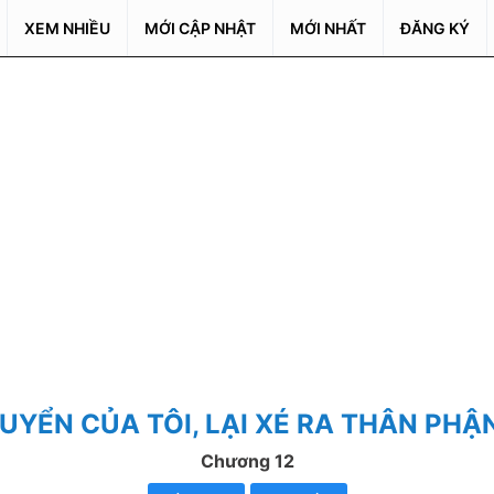
XEM NHIỀU
MỚI CẬP NHẬT
MỚI NHẤT
ĐĂNG KÝ
UYỂN CỦA TÔI, LẠI XÉ RA THÂN PHẬ
Chương 12