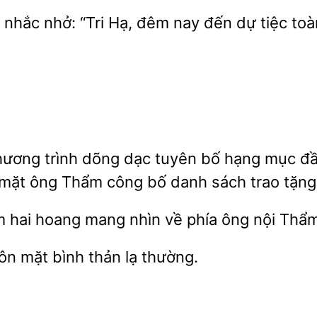
 nhắc nhở: “Tri Hạ, đêm
đến dự tiệc toà
chương trình dõng dạc tuyên bố hạng mục
y mặt ông Thẩm
bố danh sách trao tặng
ím hai hoang
nhìn về phía ông nội Thẩ
uôn mặt
thản
thường.