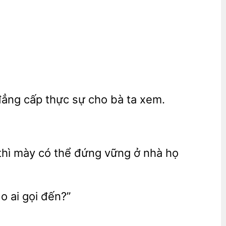
 đẳng cấp thực
cho bà ta xem.
ê thì mày có thể đứng
họ
o ai gọi đến?”