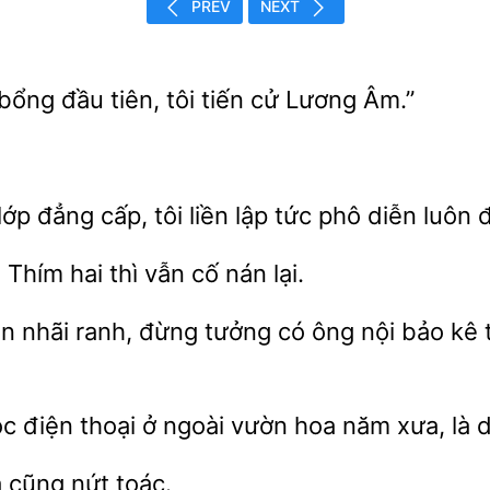
PREV
NEXT
 bổng đầu tiên,
tiến
Lương
ớp đẳng cấp, tôi
lập tức phô diễn luôn
Thím hai thì vẫn cố nán
“Con nhãi ranh, đừng tưởng có ông nội bảo k
c điện thoại ở ngoài vườn hoa năm xưa, là d
 cũng nứt toác.