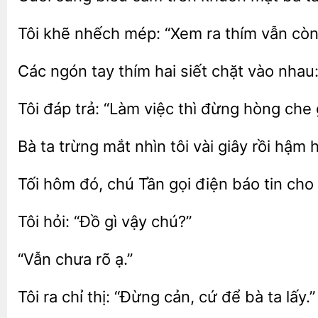
khẽ nhếch mép: “Xem ra
vẫn cò
ngón tay thím hai siết chặt vào
Tôi
“Làm việc thì đừng
che g
Bà
trừng mắt nhìn tôi vài giây rồi
h
Tối hôm đó, chú Tần gọi điện báo
cho 
hỏi: “Đồ
vậy
“Vẫn
ra
thị: “Đừng cản,
để bà ta lấy.”