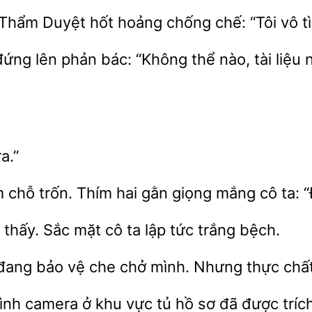
 Thẩm Duyệt hốt hoảng chống chế: “Tôi vô t
 đứng lên phản bác: “Không thể nào,
liệu 
m chỗ trốn.
hai gằn giọng mắng cô ta: “
 thấy. Sắc
cô
lập tức trắng bệch.
đang bảo vệ che chở mình. Nhưng thực chất
hình camera ở khu vực tủ hồ
đã được trích