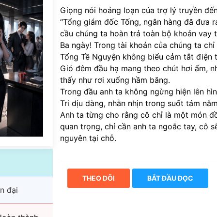
Giọng nói hoảng loạn của trợ lý truyền đến
“Tổng giám đốc Tống, ngân hàng đã đưa ra
cầu chúng ta hoàn trả toàn bộ khoản vay 
Ba ngày! Trong tài khoản của chúng ta chỉ
Tống Tề Nguyện không biểu cảm tắt điện t
Gió đêm đầu hạ mang theo chút hơi ấm, nh
thấy như rơi xuống hầm băng.
Trong đầu anh ta không ngừng hiện lên h
Tri dịu dàng, nhẫn nhịn trong suốt tám nă
Anh ta từng cho rằng cô chỉ là một món đ
quan trọng, chỉ cần anh ta ngoắc tay, cô 
nguyên tại chỗ.
THEO DÕI
BẮT ĐẦU ĐỌC
n đại