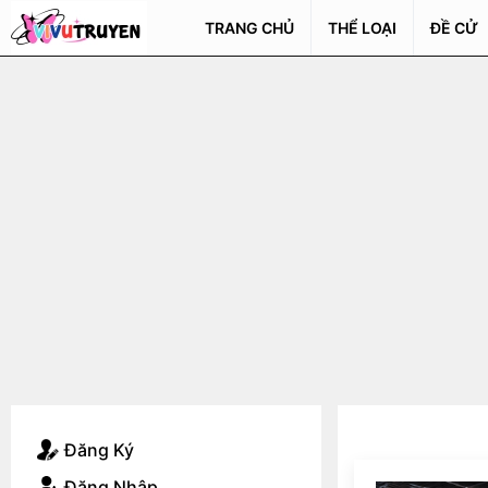
TRANG CHỦ
THỂ LOẠI
ĐỀ CỬ
Đăng Ký
Đăng Nhập