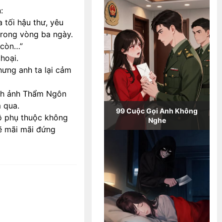
:
 tối hậu thư, yêu
trong vòng ba ngày.
 còn…”
hoại.
ưng anh ta lại cảm
ình ảnh Thẩm Ngôn
m qua.
99 Cuộc Gọi Anh Không
ồ phụ thuộc không
Nghe
sẽ mãi mãi đứng