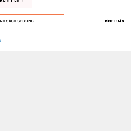
oàn thành
NH SÁCH CHƯƠNG
BÌNH LUẬN
7
6