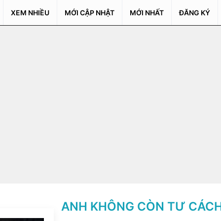
XEM NHIỀU
MỚI CẬP NHẬT
MỚI NHẤT
ĐĂNG KÝ
ANH KHÔNG CÒN TƯ CÁCH