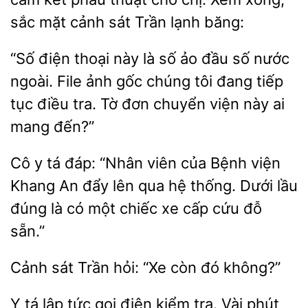
mặt cảnh sát Trần lạnh băng:
“Số điện thoại
là số ảo đầu số nước
File ảnh gốc chúng
đang tiếp
tục điều tra. Tờ đơn chuyển viện này ai
mang đến?”
Cô
tá
“Nhân viên của Bệnh viện
Khang An đẩy lên qua hệ thống. Dưới lầu
đúng
có một chiếc xe cấp cứu đỗ
sẵn.”
Cảnh
Trần
“Xe còn
không?”
Y tá lập tức gọi điện
Vài phút