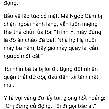
động.
Bảo
lập tức
mặt. Mã Ngọc Cầm bị
chặn ngoài hành lang, vẫn luôn miệng
the thé chửi rủa tôi: “Trình Ý, mày đúng
là đồ ăn cháo đá bát! Nhà họ Hạ nuôi
mày ba năm,
giờ mày quay lại cắn
ngược một cái!”
Tôi nhìn bà ta bị lôi
Bụng đột nhiên
quặn thắt dữ
đau đến tối tăm
mũi.
Y tá vội vàng đỡ lấy tôi, giọng
hoảng:
“Chị
cử động. Tôi đi
bác sĩ.”