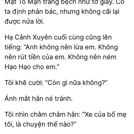
Mặt Tô Mạn trắng bệch như tờ giấy. Cô
ta
phản
nhưng
cãi lại
được nửa lời.
Hạ Cảnh Xuyên cuối cùng cũng lên
tiếng: “Anh không nên lừa em.
nên rút
của
Không nên ném
Hạo Hạo cho em.”
khẽ
“Còn
nữa không?”
hắn né
Tôi nhìn chằm chằm hắn:
của
mẹ
tôi, là
thế nào?”