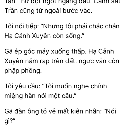
Tần
đột ngột ngẩng đầu.
sát
Trần cũng từ
bước vào.
nói tiếp:
tôi phải chắc chắn
Hạ Cảnh
còn sống.”
Gã
góc máy xuống thấp. Hạ Cảnh
Xuyên nằm
trên đất,
vẫn còn
phập phồng.
Tôi yêu cầu:
nghe chính
hắn nói một câu.”
Gã đàn ông tỏ
mất kiên
“Nói