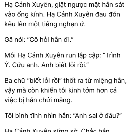
Hạ Cảnh Xuyên, giật ngược mặt hắn sát
vào
kính. Hạ Cảnh Xuyên đau đớn
kêu
một tiếng nghẹn ứ.
nói: “Cô
hắn
Môi Hạ Cảnh Xuyên
cập: “Trình
Ý.
anh. Anh biết lỗi rồi.”
Ba chữ “biết lỗi
thốt
từ miệng hắn,
mà còn khiến tôi kinh tởm hơn cả
việc bị hắn chửi mắng.
tĩnh nhìn hắn: “Anh sai ở
Hạ Cảnh Xuyên sững sờ. Chắc