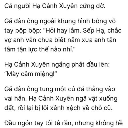
Cả người
Cảnh Xuyên
Gã đàn ông ngoài khung hình bỗng vỗ
tay bộp bộp: “Hỏi
lắm. Sếp Hạ,
vợ anh
chưa biết năm xưa anh tận
tâm tận lực thế nào nhỉ.”
Hạ Cảnh Xuyên
lên:
“Mày câm miệng!”
Gã
ông tung một cú đá thẳng vào
vai hắn.
Cảnh Xuyên ngã vật xuống
đất, rồi lại bị lôi xềnh xệch về chỗ
Đầu ngón tay tôi tê
nhưng
hề