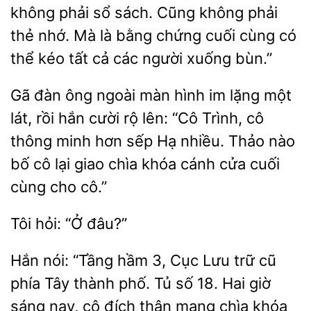
không phải
sách. Cũng không phải
thẻ nhớ. Mà là bằng chứng
cùng có
thể kéo tất cả các người xuống
Gã đàn ông ngoài màn hình im lặng
lát, rồi hắn cười rộ lên: “Cô Trình, cô
minh hơn sếp Hạ nhiều. Thảo nào
bố cô lại giao chìa khóa cánh cửa cuối
cho cô.”
đâu?”
Hắn nói: “Tầng hầm 3, Cục Lưu trữ cũ
phía Tây thành phố.
số 18. Hai giờ
sáng nay,
thân mang chìa khóa