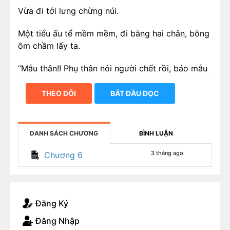
Vừa đi tới lưng chừng núi.
Một tiểu ấu tể mềm mềm, đi bằng hai chân, bỗng
ôm chầm lấy ta.
“Mẫu thân!! Phụ thân nói người chết rồi, bảo mẫu
thân đem người đi chôn.”
THEO DÕI
BẮT ĐẦU ĐỌC
Ta đi vòng quanh tiểu ấu tể một lượt.
Không có đuôi, cũng chẳng có sừng rồng.
DANH SÁCH CHƯƠNG
BÌNH LUẬN
Cuối cùng, ánh mắt ta dừng trên đôi đồng tử màu
3 tháng ago
Chương 6
nâu giống hệt khuôn đúc với ta.
Bất chợt nhớ ra.
Đăng Ký
Hình như ta đúng là từng ngủ với một kẻ đi bằng
hai chân!
Đăng Nhập